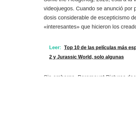
videojuegos. Cuando se anunció por p
dosis considerable de escepticismo de
«interesantes» que hicieron los cread
Leer:
Top 10 de las películas más esp
2 y Jurassic World, solo algunas
Sin embargo, Paramount Pictures deci
suficiente para arreglar la aparienci
que inicialmente dijeron que no verían
llevó a su gran éxito de taquilla.
Según Variety, «Sonic the Hedgehog 2
marcó el mejor debut en taquilla para