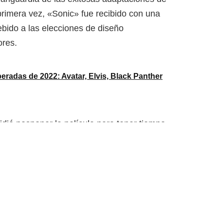
rimera vez, «Sonic» fue recibido con una
bido a las elecciones de diseño
ores.
eradas de 2022: Avatar, Elvis, Black Panther
dió posponer la película para tener tiempo
a de Sonic. Como resultado, muchos de los
 la película cambiaron de opinión, lo que
» rompió el récord de sus predecesores y
 una adaptación de un videojuego. La