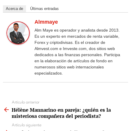
Acerca de
Últimas entradas
Almmaye
Alm Maye es operador y analista desde 2013.
Es un experto en mercados de renta variable,
Forex y criptodivisas. Es el creador de
Almvest.com e Imveste.com, dos sitios web
dedicados a las finanzas personales. Participa
en la elaboración de artículos de fondo en
numerosos sitios web internacionales
especializados.
See
Artículo anterior
more
Hélène Mannarino en pareja: ¿quién es la
misteriosa compañera del periodista?
Artículo siguiente