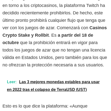
en torno a los criptocasinos, la plataforma Twitch ha
decidido recientemente prohibirlos. De hecho, este
último pronto prohibirá cualquier flujo que tenga que
ver con los juegos de azar. Comenzará con
Casinos
Crypto Stake y Rollbit
. Es
a partir del 18 de
octubre
que la prohibición entrará en vigor para
todos los juegos de azar que no tengan una licencia
válida en Estados Unidos, pero también para los que
no ofrezcan la protección necesaria a sus usuarios.
Leer:
Las 3 mejores monedas estables para usar
en 2022 tras el colapso de TerraUSD (UST)
Esto es lo que dice la plataforma: «Aunque