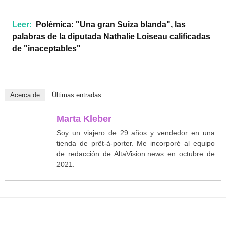
Leer:
Polémica: "Una gran Suiza blanda", las
palabras de la diputada Nathalie Loiseau calificadas
de "inaceptables"
Acerca de
Últimas entradas
Marta Kleber
Soy un viajero de 29 años y vendedor en una
tienda de prêt-à-porter. Me incorporé al equipo
de redacción de AltaVision.news en octubre de
2021.
Facebook
Twitter
WhatsApp
T