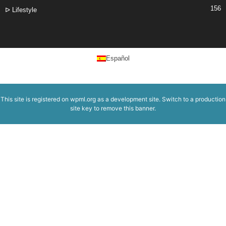
156
ᐅ Lifestyle
Español
This site is registered on
wpml.org
as a development site. Switch to a production
site key to
remove this banner
.