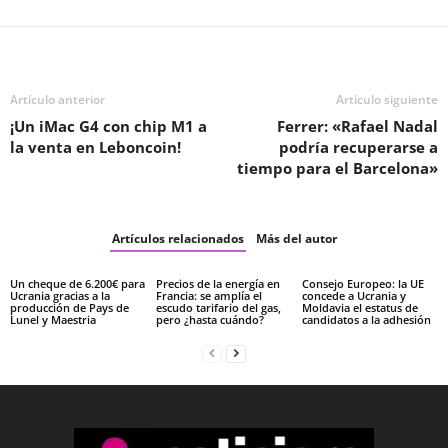
Artículo anterior
Artículo siguiente
¡Un iMac G4 con chip M1 a
Ferrer: «Rafael Nadal
la venta en Leboncoin!
podría recuperarse a
tiempo para el Barcelona»
Artículos relacionados
Más del autor
Un cheque de 6.200€ para
Precios de la energía en
Consejo Europeo: la UE
Ucrania gracias a la
Francia: se amplía el
concede a Ucrania y
producción de Pays de
escudo tarifario del gas,
Moldavia el estatus de
Lunel y Maestria
pero ¿hasta cuándo?
candidatos a la adhesión