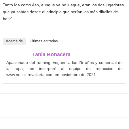
Tanto Iga como Ash, aunque ya no juegue, eran los dos jugadores
que ya sabías desde el principio que serían los más difíciles de
batir”.
Acerca de
Últimas entradas
Tania Bonacera
Apasionado del running, vegano a los 25 años y comercial de
la ropa, me incorporé al equipo de redacción de
www.noticierovallarta.com en noviembre de 2021
Facebook
Twitter
WhatsApp
T