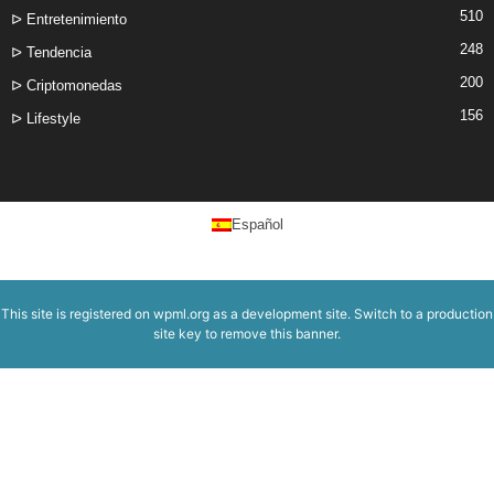
510
ᐅ Entretenimiento
248
ᐅ Tendencia
200
ᐅ Criptomonedas
156
ᐅ Lifestyle
Español
This site is registered on
wpml.org
as a development site. Switch to a production
site key to
remove this banner
.