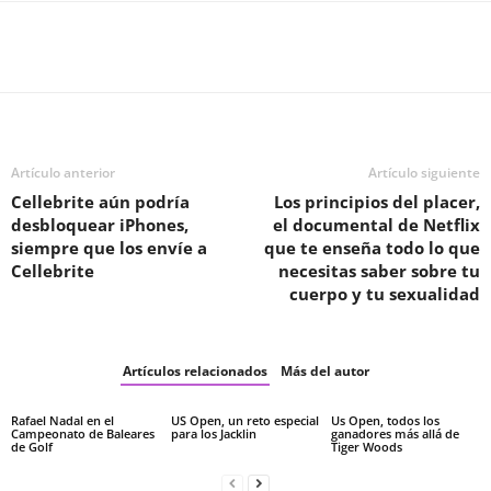
Facebook
Twitter
WhatsApp
T
Artículo anterior
Artículo siguiente
Cellebrite aún podría
Los principios del placer,
desbloquear iPhones,
el documental de Netflix
siempre que los envíe a
que te enseña todo lo que
Cellebrite
necesitas saber sobre tu
cuerpo y tu sexualidad
Artículos relacionados
Más del autor
Rafael Nadal en el
US Open, un reto especial
Us Open, todos los
Campeonato de Baleares
para los Jacklin
ganadores más allá de
de Golf
Tiger Woods