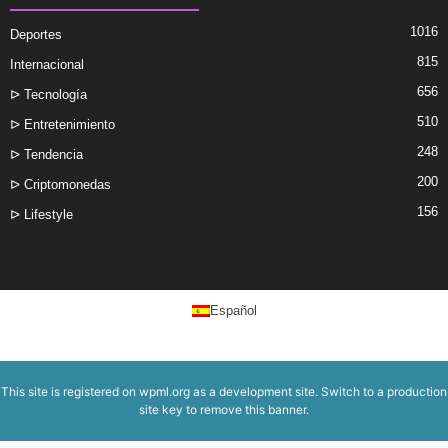
1016
Deportes
815
Internacional
656
ᐅ Tecnología
510
ᐅ Entretenimiento
248
ᐅ Tendencia
200
ᐅ Criptomonedas
156
ᐅ Lifestyle
Español
This site is registered on
wpml.org
as a development site. Switch to a production
site key to
remove this banner
.