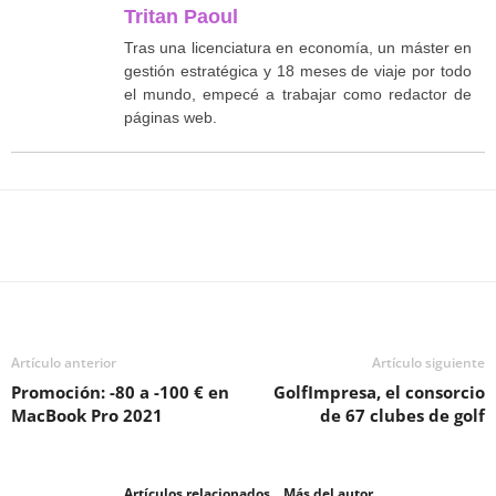
Tritan Paoul
Tras una licenciatura en economía, un máster en
gestión estratégica y 18 meses de viaje por todo
el mundo, empecé a trabajar como redactor de
páginas web.
Facebook
Twitter
WhatsApp
T
Artículo anterior
Artículo siguiente
Promoción: -80 a -100 € en
GolfImpresa, el consorcio
MacBook Pro 2021
de 67 clubes de golf
Artículos relacionados
Más del autor