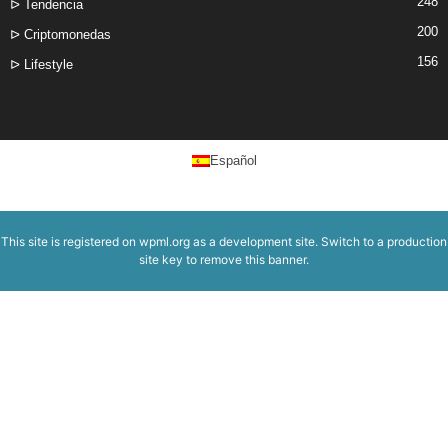
248
ᐅ Tendencia
200
ᐅ Criptomonedas
156
ᐅ Lifestyle
Español
This site is registered on
wpml.org
as a development site. Switch to a production
site key to
remove this banner
.