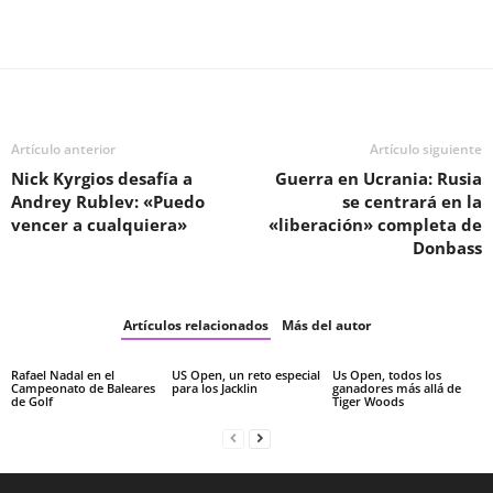
Facebook
Twitter
WhatsApp
T
Artículo anterior
Artículo siguiente
Nick Kyrgios desafía a
Guerra en Ucrania: Rusia
Andrey Rublev: «Puedo
se centrará en la
vencer a cualquiera»
«liberación» completa de
Donbass
Artículos relacionados
Más del autor
Rafael Nadal en el
US Open, un reto especial
Us Open, todos los
Campeonato de Baleares
para los Jacklin
ganadores más allá de
de Golf
Tiger Woods