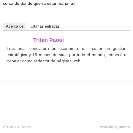
cerca de donde quería estar mañana».
Acerca de
Últimas entradas
Tritan Paoul
Tras una licenciatura en economía, un máster en gestión
estratégica y 18 meses de viaje por todo el mundo, empecé a
trabajar como redactor de páginas web.
Facebook
Twitter
WhatsApp
T
Artículo anterior
Artículo siguiente