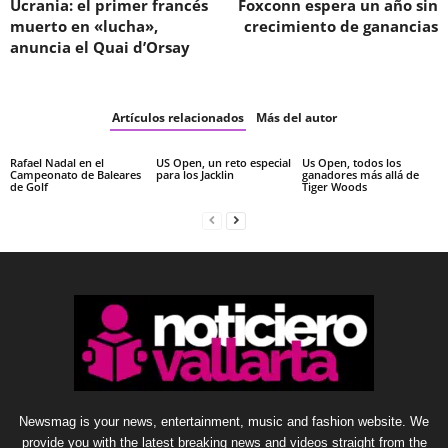
Ucrania: el primer francés
Foxconn espera un año sin
muerto en «lucha»,
crecimiento de ganancias
anuncia el Quai d’Orsay
Artículos relacionados
Más del autor
Rafael Nadal en el
US Open, un reto especial
Us Open, todos los
Campeonato de Baleares
para los Jacklin
ganadores más allá de
de Golf
Tiger Woods
Newsmag is your news, entertainment, music and fashion website. We
provide you with the latest breaking news and videos straight from the