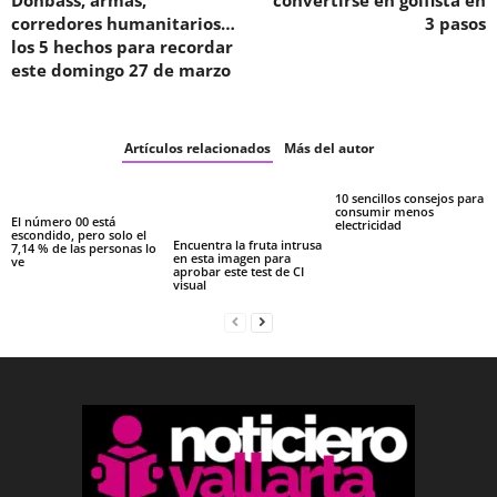
Donbass, armas,
convertirse en golfista en
corredores humanitarios…
3 pasos
los 5 hechos para recordar
este domingo 27 de marzo
Artículos relacionados
Más del autor
10 sencillos consejos para
consumir menos
El número 00 está
electricidad
escondido, pero solo el
Encuentra la fruta intrusa
7,14 % de las personas lo
en esta imagen para
ve
aprobar este test de CI
visual