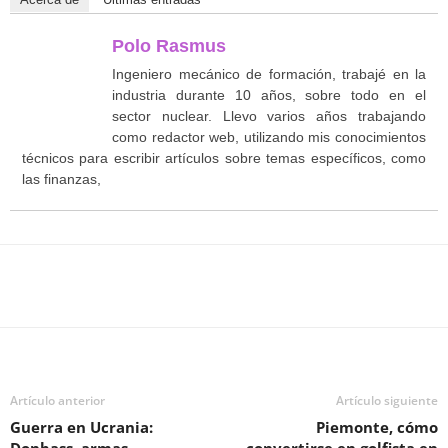
Polo Rasmus
Ingeniero mecánico de formación, trabajé en la
industria durante 10 años, sobre todo en el
sector nuclear. Llevo varios años trabajando
como redactor web, utilizando mis conocimientos
técnicos para escribir artículos sobre temas específicos, como
las finanzas,
Facebook
Twitter
WhatsApp
T
Artículo anterior
Artículo siguiente
Guerra en Ucrania:
Piemonte, cómo