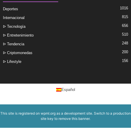
1016
Deportes
815
Internacional
656
ᐅ Tecnología
510
ᐅ Entretenimiento
248
ᐅ Tendencia
200
ᐅ Criptomonedas
156
ᐅ Lifestyle
Español
This site is registered on
wpml.org
as a development site. Switch to a production
site key to
remove this banner
.