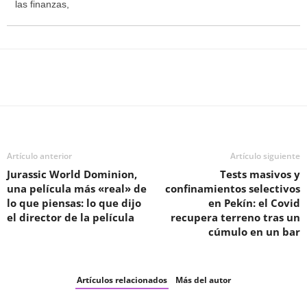
las finanzas,
Facebook
Twitter
WhatsApp
T
Artículo anterior
Artículo siguiente
Jurassic World Dominion,
Tests masivos y
una película más «real» de
confinamientos selectivos
lo que piensas: lo que dijo
en Pekín: el Covid
el director de la película
recupera terreno tras un
cúmulo en un bar
Artículos relacionados
Más del autor