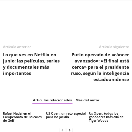
Facebook
Twitter
WhatsApp
T
Artículo anterior
Artículo siguiente
Lo que ves en Netflix en
Putin operado de «cáncer
junio: las películas, series
avanzado»: «El final está
y documentales más
cerca» para el presidente
importantes
ruso, según la inteligencia
estadounidense
Artículos relacionados
Más del autor
Rafael Nadal en el
US Open, un reto especial
Us Open, todos los
Campeonato de Baleares
para los Jacklin
ganadores más allá de
de Golf
Tiger Woods