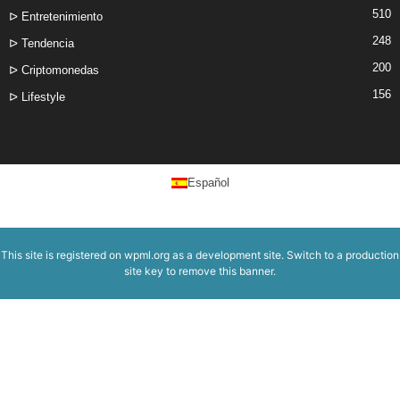
510
ᐅ Entretenimiento
248
ᐅ Tendencia
200
ᐅ Criptomonedas
156
ᐅ Lifestyle
Español
This site is registered on
wpml.org
as a development site. Switch to a production
site key to
remove this banner
.