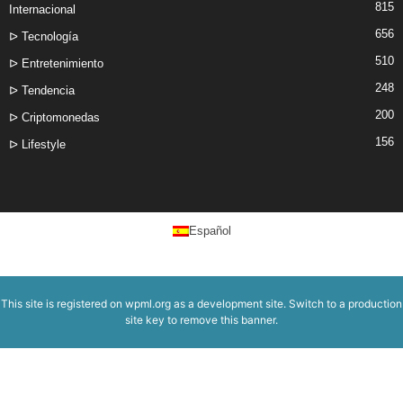
815
Internacional
656
ᐅ Tecnología
510
ᐅ Entretenimiento
248
ᐅ Tendencia
200
ᐅ Criptomonedas
156
ᐅ Lifestyle
Español
This site is registered on
wpml.org
as a development site. Switch to a production
site key to
remove this banner
.