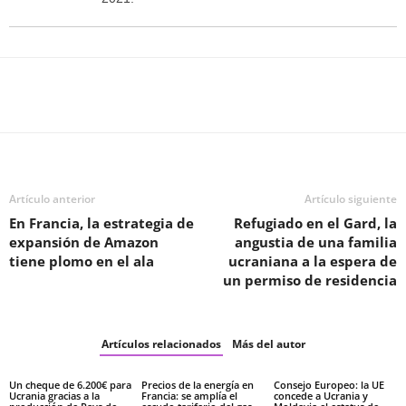
Facebook
Twitter
WhatsApp
T
Artículo anterior
Artículo siguiente
En Francia, la estrategia de
Refugiado en el Gard, la
expansión de Amazon
angustia de una familia
tiene plomo en el ala
ucraniana a la espera de
un permiso de residencia
Artículos relacionados
Más del autor
Un cheque de 6.200€ para
Precios de la energía en
Consejo Europeo: la UE
Ucrania gracias a la
Francia: se amplía el
concede a Ucrania y