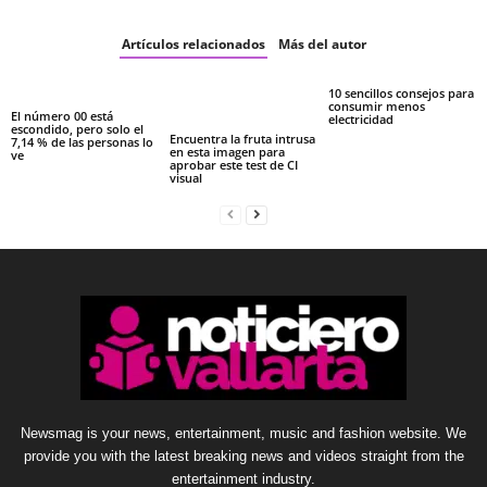
Artículos relacionados
Más del autor
10 sencillos consejos para
consumir menos
El número 00 está
electricidad
escondido, pero solo el
Encuentra la fruta intrusa
7,14 % de las personas lo
en esta imagen para
ve
aprobar este test de CI
visual
Newsmag is your news, entertainment, music and fashion website. We
provide you with the latest breaking news and videos straight from the
entertainment industry.