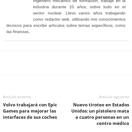
Ingeniero mecánico de formación, trabajé en la
industria durante 10 años, sobre todo en el
sector nuclear. Llevo varios años trabajando
como redactor web, utilizando mis conocimientos
técnicos para escribir artículos sobre temas específicos, como
las finanzas,
Facebook
Twitter
WhatsApp
T
Artículo anterior
Artículo siguiente
Volvo trabajará con Epic
Nuevo tiroteo en Estados
Games para mejorar las
Unidos: un pistolero mata
interfaces de sus coches
a cuatro personas en un
centro médico