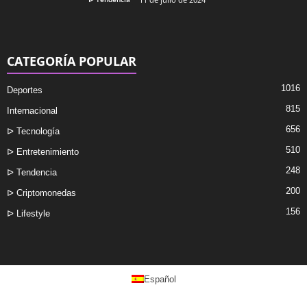
CATEGORÍA POPULAR
1016
Deportes
815
Internacional
656
ᐅ Tecnología
510
ᐅ Entretenimiento
248
ᐅ Tendencia
200
ᐅ Criptomonedas
156
ᐅ Lifestyle
Español