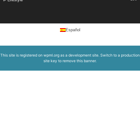
Español
This site is registered on
wpml.org
as a development site. Switch to a production
site key to
remove this banner
.