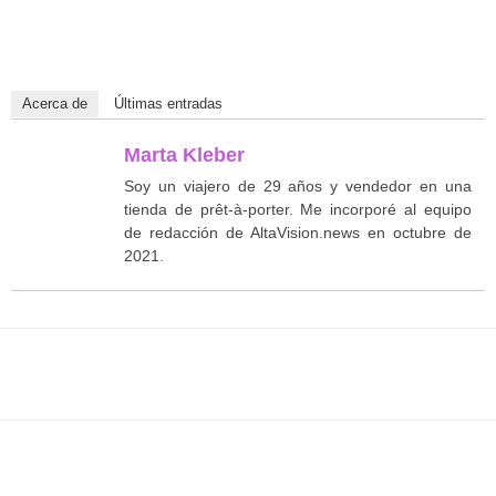
Acerca de
Últimas entradas
Marta Kleber
Soy un viajero de 29 años y vendedor en una
tienda de prêt-à-porter. Me incorporé al equipo
de redacción de AltaVision.news en octubre de
2021.
Facebook
Twitter
WhatsApp
T